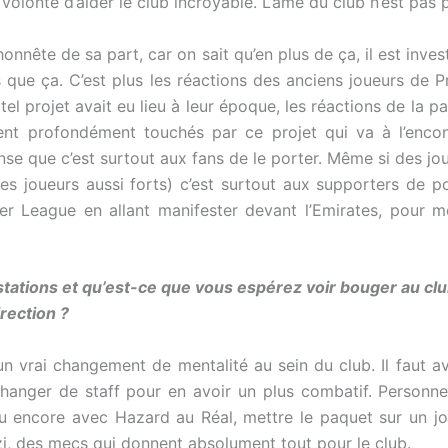
volonté d’aider le club incroyable. L’âme du club n’est pas
honnête de sa part, car on sait qu’en plus de ça, il est inve
s que ça. C’est plus les réactions des anciens joueurs de
el projet avait eu lieu à leur époque, les réactions de la p
ent profondément touchés par ce projet qui va à l’enco
 pense que c’est surtout aux fans de le porter. Même si des
des joueurs aussi forts) c’est surtout aux supporters de p
 League en allant manifester devant l’Emirates, pour moi
tations et qu’est-ce que vous espérez voir bouger au clu
rection ?
 un vrai changement de mentalité au sein du club. Il faut 
hanger de staff pour en avoir un plus combatif. Personnel
 encore avec Hazard au Réal, mettre le paquet sur un joue
i,
des mecs qui donnent absolument tout pour le club.