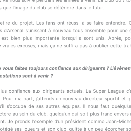
va nous suivre pendant les années à venir. Le club doit tout
s que l’image du club se détériore dans le futur.
etire du projet. Les fans ont réussi à se faire entendre. C
s d’Arsenal s’unissent à nouveau tous ensemble pour une s
est bien plus importante lorsqu’ils sont unis. Après, p
raies excuses, mais ça ne suffira pas à oublier cette trah
e vous faites toujours confiance aux dirigeants ? L’évèn
stations sont à venir ?
us confiance aux dirigeants actuels. La Super League c’e
. Pour ma part, j’attends un nouveau directeur sportif et q
qu’il s’occupe de ses autres équipes. Il nous faut quelqu’
ère au sein du club, quelqu’un qui soit plus franc envers 
t. Je prends l’exemple d’un président comme Jean-Michel 
protégé ses joueurs et son club, quitte à un peu écorcher 