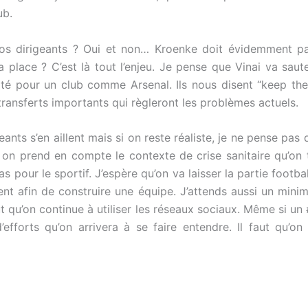
lub.
nos dirigeants ? Oui et non… Kroenke doit évidemment par
place ? C’est là tout l’enjeu. Je pense que Vinai va saute
té pour un club comme Arsenal. Ils nous disent “keep the 
transferts importants qui règleront les problèmes actuels.
eants s’en aillent mais si on reste réaliste, je ne pense pas
 on prend en compte le contexte de crise sanitaire qu’on 
 pour le sportif. J’espère qu’on va laisser la partie football
eulent afin de construire une équipe. J’attends aussi un min
aut qu’on continue à utiliser les réseaux sociaux. Même si u
’efforts qu’on arrivera à se faire entendre. Il faut qu’on