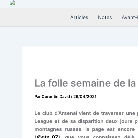
Aller
au
Articles
Notes
Avant-
contenu
La folle semaine de l
Par
Corentin David
/
26/04/2021
Le club d’Arsenal vient de traverser une p
League et de sa disparition deux jours 
montagnes russes, la page est encore l
(
@qtn_07
), que vous connaissez déjà 