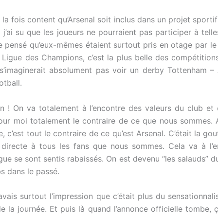
à la fois content qu’Arsenal soit inclus dans un projet sport
j’ai su que les joueurs ne pourraient pas participer à telle
e pensé qu’eux-mêmes étaient surtout pris en otage par le cl
 Ligue des Champions, c’est la plus belle des compétition
s’imaginerait absolument pas voir un derby Tottenham – 
otball.
on ! On va totalement à l’encontre des valeurs du club et
our moi totalement le contraire de ce que nous sommes. Ars
e, c’est tout le contraire de ce qu’est Arsenal. C’était la 
irecte à tous les fans que nous sommes. Cela va à l’en
e se sont sentis rabaissés. On est devenu “les salauds” du
bs dans le passé.
j’avais surtout l’impression que c’était plus du sensationnal
e la journée. Et puis là quand l’annonce officielle tombe, ç