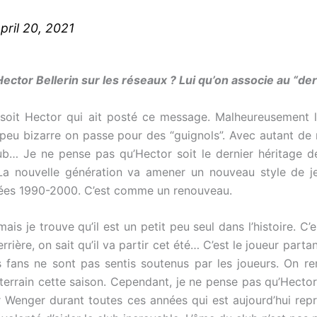
pril 20, 2021
ector Bellerin sur les réseaux ? Lui qu’on associe au “d
 soit Hector qui ait posté ce message. Malheureusement 
 peu bizarre on passe pour des “guignols”. Avec autant d
ub… Je ne pense pas qu’Hector soit le dernier héritage d
. La nouvelle génération va amener un nouveau style de 
nnées 1990-2000. C’est comme un renouveau.
ais je trouve qu’il est un petit peu seul dans l’histoire. C
errière, on sait qu’il va partir cet été… C’est le joueur part
es fans ne sont pas sentis soutenus par les joueurs. On 
terrain cette saison. Cependant, je ne pense pas qu’Hector 
ar Wenger durant toutes ces années qui est aujourd’hui re