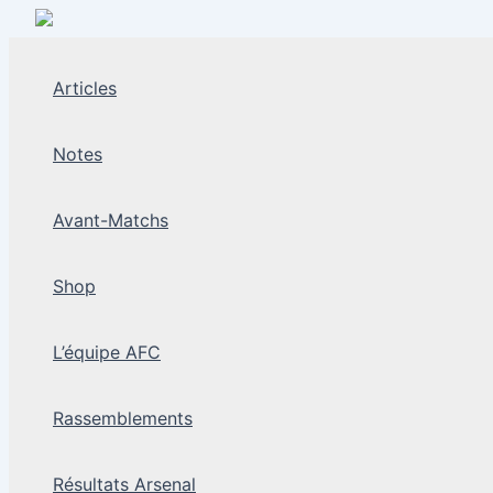
Aller
au
contenu
Articles
Notes
Avant-Matchs
Shop
L’équipe AFC
Rassemblements
Résultats Arsenal