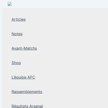
Aller
au
contenu
Articles
Notes
Avant-Matchs
Shop
L’équipe AFC
Rassemblements
Résultats Arsenal