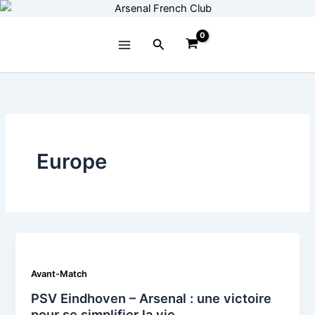
Aller
au
contenu
Rechercher
Europe
Avant-Match
PSV Eindhoven – Arsenal : une victoire
pour se simplifier la vie