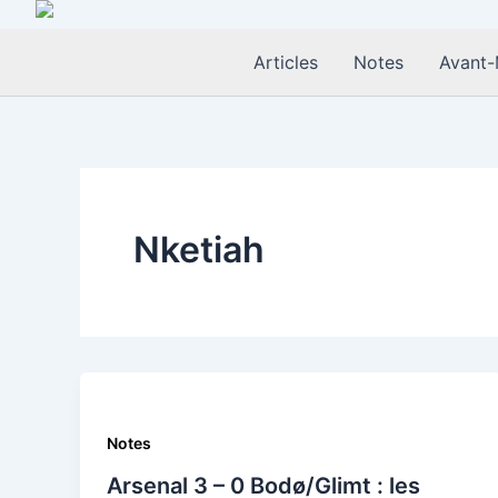
Aller
au
Articles
Notes
Avant-
contenu
Nketiah
Notes
Arsenal 3 – 0 Bodø/Glimt : les