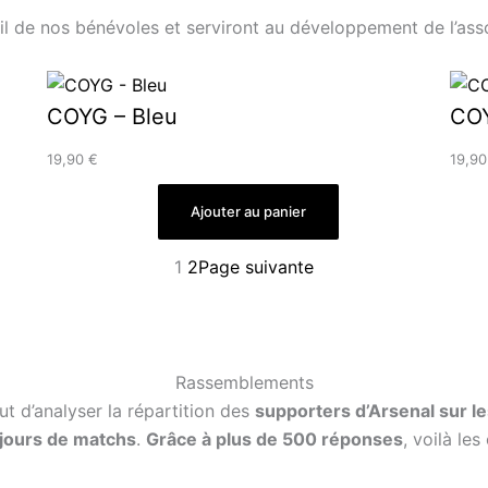
l de nos bénévoles et serviront au développement de l’asso
COYG – Bleu
CO
19,90
€
19,9
Ajouter au panier
1
2
Page suivante
Rassemblements
t d’analyser la répartition des
supporters d’Arsenal sur le
 jours de matchs
.
Grâce à plus de 500 réponses
, voilà le