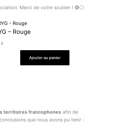
ciation. Merci de votre soutien ! 🔴⚪️
YG – Rouge
0
€
Ajouter au panier
s territoires francophones
afin de
s conclusions que nous avons pu tenir :